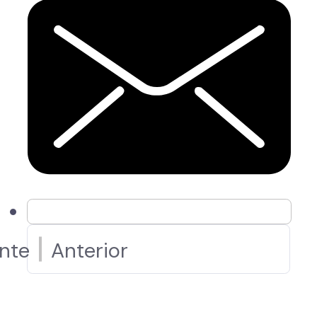
ente
Anterior