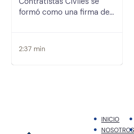
Contratistas Civiles se
formó como una firma de
constructores
comerciales en Panamá
bajo el principio de
2:37 min
"compromiso con la
calidad y el…
INICIO
NOSOTRO