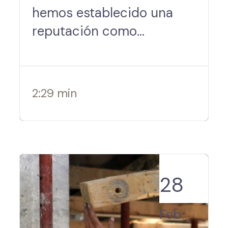
hemos establecido una
reputación como
constructores de calidad
en Panamá gracias a una
administración robusta y
2:29 min
rigurosa de proyectos y al
valor…
28
Feb